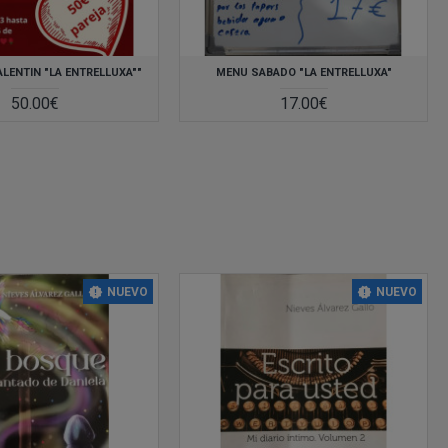
LENTIN "LA ENTRELLUXA""
MENU SABADO "LA ENTRELLUXA"
aseo por las funciones de www.comercio-barrio.com
50.00€
17.00€
que
un
e
de
én
a
y
 PC
NUEVO
NUEVO