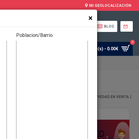
MI GEOLOCALIZACIÓN
×
MANUAL DEL USO
BLOG
Poblacion/Barrio
0
0
0 artículo(s) - 0.00€
Mi Cuenta
Favoritos
CIAL
|
EVENTOS
|
ALQUILER DE PROPIEDADES
|
PROPIEDAD EN VENTA
|