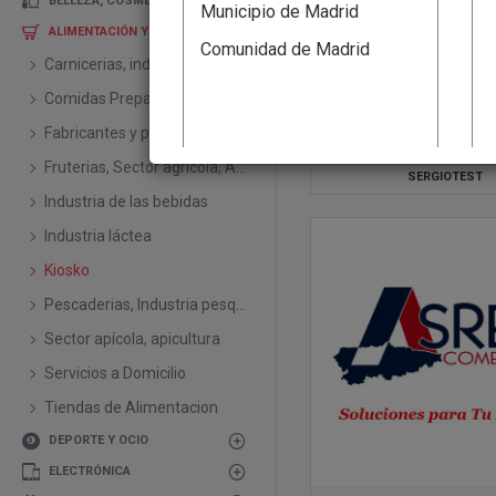
BELLEZA, COSMETICA
Municipio de Madrid
ALIMENTACIÓN Y BEBIDAS
Comunidad de Madrid
Carnicerias, industria cárnica, ganadería
Comidas Preparadas
Fabricantes y proveedores Alimentacíon y bebidas
Fruterias, Sector agrícola, Agricultura
SERGIOTEST
Industria de las bebidas
Industria láctea
Kiosko
Pescaderias, Industria pesquera
Sector apícola, apicultura
Servicios a Domicilio
Tiendas de Alimentacion
DEPORTE Y OCIO
ELECTRÓNICA