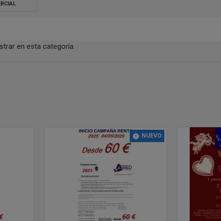
RCIAL
trar en esta categoría.
NUEVO
23
22
abr
mar