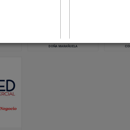
DOÑA MARAÑUELA
CO