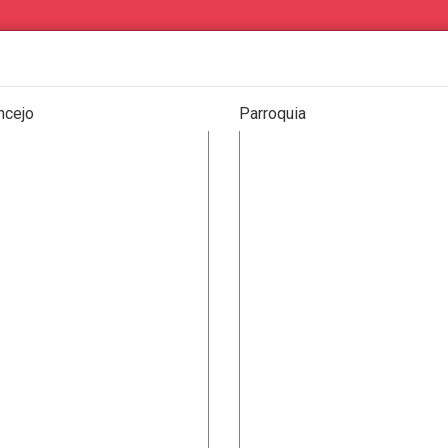
ncejo
Parroquia
os de particulares
Eventos
PRODUCTOS
|
SERVICIOS
|
OFERTA COMERCIAL
|
DEMANDA COMER