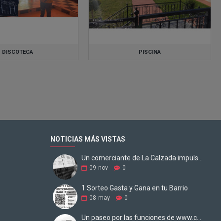
DISCOTECA
PISCINA
NOTICIAS MÁS VISTAS
Un comerciante de La Calzada impulsa una web para digitalizar los negocios
09
nov
0
1 Sorteo Gasta y Gana en tu Barrio
08
may
0
Un paseo por las funciones de www.comercio-barrio.com