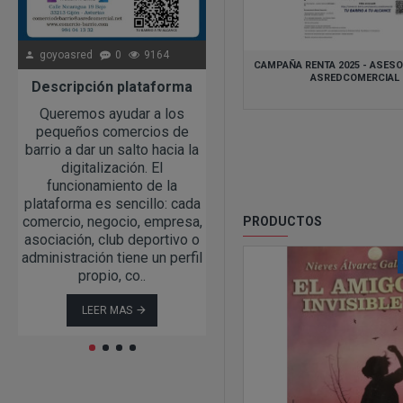
goyoasred
0
9164
goyoasred
0
18136
CAMPAÑA RENTA 2025 - ASESO
ASREDCOMERCIAL
Descripción plataforma
1 Sorteo Ga
Queremos ayudar a los
Siguiendo con nuestro apoy
pequeños comercios de
a los comercios de
barrio a dar un salto hacia la
proximidad y los barrios,
digitalización. El
desde www.comercio-
funcionamiento de la
barrio.com os anunciamos e
plataforma es sencillo: cada
primer sorteo a celebrar en 
comercio, negocio, empresa,
Barrio Oeste de Gijón (La
PRODUCTOS
asociación, club deportivo o
Calzada, Natahoyo, Cerillero
administración tiene un perfil
Jove, Veriña y
propio, co..
Tremañes)"Gasta y Gana en T
LEER MAS
LEER MAS