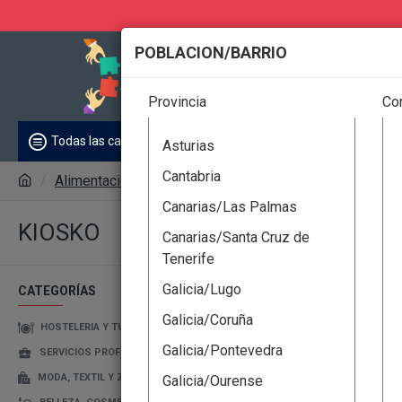
POBLACION/BARRIO
Todas
Provincia
Co
ENTIDADES
Anunci
Todas las categorías
Asturias
Cantabria
Alimentación y Bebidas
Kiosko
Canarias/Las Palmas
KIOSKO
Canarias/Santa Cruz de
Tenerife
Galicia/Lugo
CATEGORÍAS
Galicia/Coruña
HOSTELERIA Y TURISMO
Galicia/Pontevedra
SERVICIOS PROFESIONALES
MODA, TEXTIL Y ZAPATOS
Galicia/Ourense