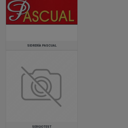
Galicia/Ourense
Municipio de Madrid
Comunidad de Madrid
SIDRERÍA PASCUAL
SERGIOTEST