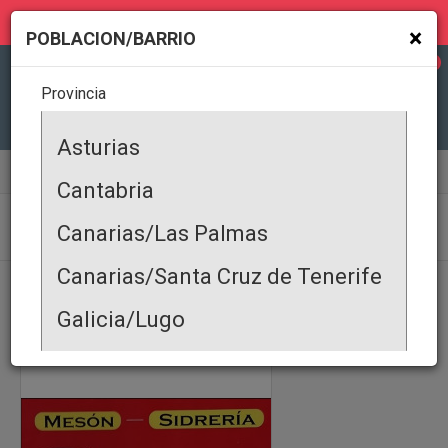
MI GEOLOCALIZACIÓN
×
POBLACION/BARRIO
0
Provincia
Todas
Asturias
Alimentación y Bebidas
Tiendas de Alimentacion
Cantabria
TIENDAS DE ALIMENTACION
Canarias/Las Palmas
Canarias/Santa Cruz de Tenerife
PRODUCTOS
|
SERVICIOS
|
OFERTA COMERCIAL
|
DEMANDA COMERCIAL
|
EVENTOS
|
ALQUILER DE PROPIEDADES
|
PROPIEDAD EN VENTA
|
Galicia/Lugo
Galicia/Coruña
Galicia/Pontevedra