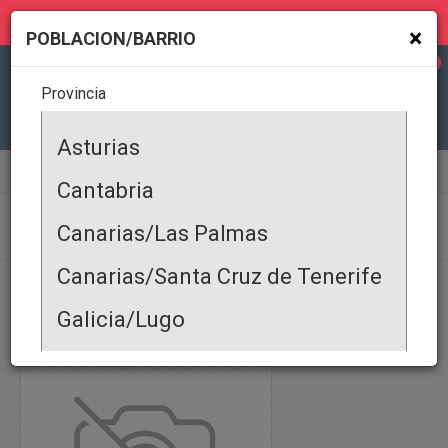
MI GEOLOCALIZACIÓN
×
POBLACION/BARRIO
0
Provincia
Todas
Asturias
Alimentación y Bebidas
Comidas Preparadas
Cantabria
COMIDAS PREPARADAS
Canarias/Las Palmas
Canarias/Santa Cruz de Tenerife
PRODUCTOS
|
SERVICIOS
|
OFERTA COMERCIAL
|
DEMANDA COMERCIAL
|
EVENTOS
|
ALQUILER DE PROPIEDADES
|
PROPIEDAD EN VENTA
|
Galicia/Lugo
Galicia/Coruña
Galicia/Pontevedra