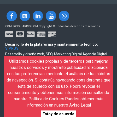
COMERCIO-BARRIO.COM Copyright © Todos los derechos reservados
Desarrollo de la plataforma y mantenimiento técnico:
VIPRUS
Desarrollo y diseño web, SEO, Marketing Digital Agencia Digital
VIPRUS
Utilizamos cookies propias y de terceros para mejorar
nuestros servicios y mostrarte publicidad relacionada
Para recibir las noticias tienes que dar ALTA
con tus preferencias, mediante el análisis de tus hábitos
de navegación. Si continúa navegando consideramos que
ENVIAR
está de acuerdo con su uso. Podrá revocar el
consentimiento y obtener más información consultando
He leído y acepto la Política de privacidad. Acepto la política de
nuestra Política de Cookies.Puedes obtener más
protección de datos con la finalidad de utilizar mis datos para
enviarme información de productos, servicios y eventos. Acepto la
información en nuestro Aviso Legal
política de protección de datos con la finalidad de tramitar las
consultas realizadas a través de nuestro formulario de contacto.
Estoy de acuerdo