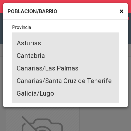
MI GEOLOCALIZACIÓN
×
POBLACION/BARRIO
0
Provincia
Todas
Asturias
Hosteleria y turismo
Restauración
Restaurantes
Cantabria
RESTAURANTES
Canarias/Las Palmas
Canarias/Santa Cruz de Tenerife
PRODUCTOS
|
SERVICIOS
|
OFERTA COMERCIAL
|
DEMANDA COMERCIAL
|
EVENTOS
|
ALQUILER DE PROPIEDADES
|
PROPIEDAD EN VENTA
|
Galicia/Lugo
Galicia/Coruña
Galicia/Pontevedra