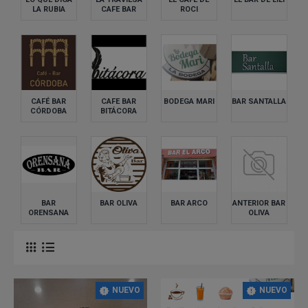
Galicia/Ourense
LA RUBIA
CAFE BAR
ROCI
Municipio de Madrid
Comunidad de Madrid
CAFÉ BAR
CAFE BAR
BODEGA MARI
BAR SANTALLA
CÓRDOBA
BITÁCORA
BAR
BAR OLIVA
BAR ARCO
ANTERIOR BAR
ORENSANA
OLIVA
NUEVO
NUEVO