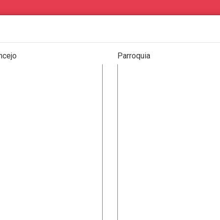
ncejo
Parroquia
os de particulares
Eventos
PRODUCTOS
|
SERVICIOS
|
OFERTA COMERCIAL
|
DEMANDA COMER