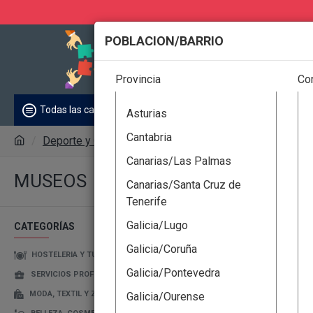
POBLACION/BARRIO
Todas
Provincia
Co
ENTIDADES
Anunci
Todas las categorías
Asturias
Cantabria
Deporte y Ocio
Museos
Canarias/Las Palmas
MUSEOS
Canarias/Santa Cruz de
Tenerife
Galicia/Lugo
CATEGORÍAS
Galicia/Coruña
HOSTELERIA Y TURISMO
Galicia/Pontevedra
SERVICIOS PROFESIONALES
MODA, TEXTIL Y ZAPATOS
Galicia/Ourense