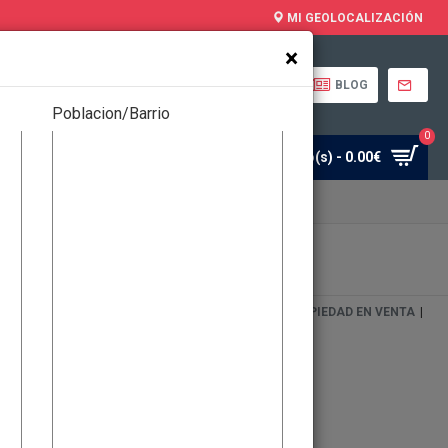
MI GEOLOCALIZACIÓN
×
MANUAL DEL USO
BLOG
Poblacion/Barrio
0
0
0 artículo(s) - 0.00€
Mi Cuenta
Favoritos
CIAL
|
EVENTOS
|
ALQUILER DE PROPIEDADES
|
PROPIEDAD EN VENTA
|