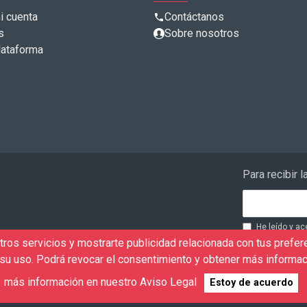
i cuenta
Contáctanos
s
Sobre nosotros
lataforma
Para recibir 
He leído y ac
finalidad de 
ros servicios y mostrarte publicidad relacionada con tus prefere
eventos. Acep
u uso. Podrá revocar el consentimiento y obtener más informac
consultas rea
Aviso Legal
RUS
más información en nuestro Aviso Legal
Estoy de acuerdo