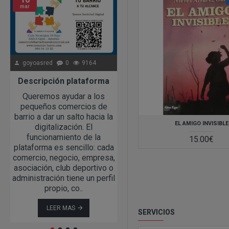
mar
may
goyoasred
0
9164
goyoasred
0
18136
Descripción plataforma
1 Sorteo Ga
Queremos ayudar a los
Siguiendo con nuestro apoy
pequeños comercios de
a los comercios de
barrio a dar un salto hacia la
proximidad y los barrios,
EL AMIGO INVISIBLE
digitalización. El
desde www.comercio-
funcionamiento de la
barrio.com os anunciamos e
15.00€
plataforma es sencillo: cada
primer sorteo a celebrar en 
comercio, negocio, empresa,
Barrio Oeste de Gijón (La
asociación, club deportivo o
Calzada, Natahoyo, Cerillero
administración tiene un perfil
Jove, Veriña y
propio, co..
Tremañes)"Gasta y Gana en T
LEER MAS
LEER MAS
SERVICIOS