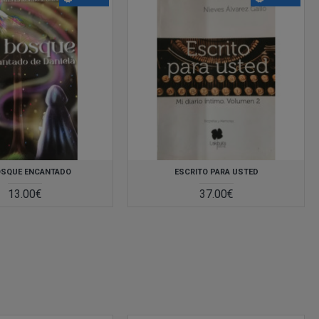
aseo por las funciones de www.comercio-barrio.com
que
un
e
OSQUE ENCANTADO
ESCRITO PARA USTED
de
13.00€
37.00€
én
a
y
 PC