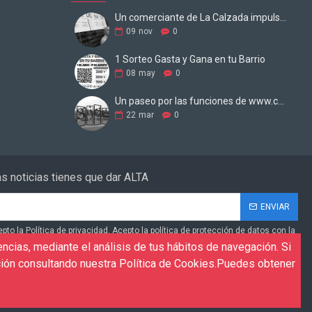
Un comerciante de La Calzada impulsa una web para digitalizar los negocios
09
nov
0
1 Sorteo Gasta y Gana en tu Barrio
08
may
0
Un paseo por las funciones de www.comercio-barrio.com
22
mar
0
las noticias tienes que dar ALTA
ENVIAR
epto la Política de privacidad. Acepto la política de protección de datos con la
utilizar mis datos para enviarme información de productos, servicios y
ncias, mediante el análisis de tus hábitos de navegación. Si
to la política de protección de datos con la finalidad de tramitar las
ión consultando nuestra Política de Cookies.Puedes obtener
lizadas a través de nuestro formulario de contacto.