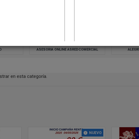
O
ASESORIA ONLINE ASREDCOMERCIAL
ALEGR
trar en esta categoría.
NUEVO