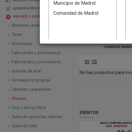
BELLEZA, COSMETICA
Municipio de Madrid
ALIMENTACIÓN Y BEBIDAS
Comunidad de Madrid
DEPORTE Y OCIO
Aficiones, artesanías y manualidades
Cines
Discotecas
COMERCIO-BARRI
Fabricantes y proveedores ocio nocturno y cultura
Fabricantes y proveedores ocio,deporte
Galerías de arte
No hay productos para mos
Gimnasios y terapias
Librerías y papelerías
Museos
Ocio y tiempo libre
EVENTOS
Salas de apuestas, salones de juego
Salas de baile