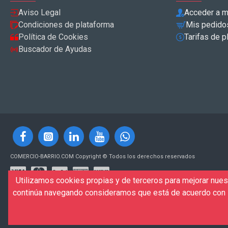
Aviso Legal
Acceder a m
Condiciones de plataforma
Mis pedido
Política de Cookies
Tarifas de p
Buscador de Ayudas
COMERCIO-BARRIO.COM Copyright © Todos los derechos reservados
Utilizamos cookies propias y de terceros para mejorar nuest
continúa navegando consideramos que está de acuerdo con s
Desarrollo de la plataforma y mantenimiento técnico:
VIPRUS
Desarrollo y diseño web, SEO, Marketing Digital Agencia Digital VIP