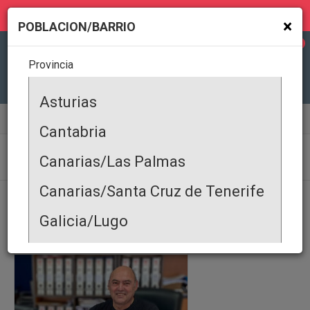
MI GEOLOCALIZACIÓN
×
POBLACION/BARRIO
0
Provincia
Todas
Asturias
Servicios Profesionales
Agencias de Seguros
Cantabria
AGENCIAS DE SEGUROS
Canarias/Las Palmas
Canarias/Santa Cruz de Tenerife
PRODUCTOS
|
SERVICIOS
|
OFERTA COMERCIAL
|
DEMANDA COMERCIAL
|
EVENTOS
|
ALQUILER DE PROPIEDADES
|
PROPIEDAD EN VENTA
|
Galicia/Lugo
Galicia/Coruña
Galicia/Pontevedra