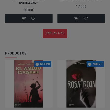
ENTRELLUXA""
17.00€
50.00€
CARGAR MÁS
PRODUCTOS
NUEVO
NUEVO