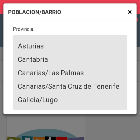
MI GEOLOCALIZACIÓN
×
POBLACION/BARRIO
0
Provincia
Todas
Asturias
Servicios Profesionales
Agencias de Viajes
Cantabria
AGENCIAS DE VIAJES
Canarias/Las Palmas
Canarias/Santa Cruz de Tenerife
PRODUCTOS
|
SERVICIOS
|
OFERTA COMERCIAL
|
DEMANDA COMERCIAL
|
EVENTOS
|
ALQUILER DE PROPIEDADES
|
PROPIEDAD EN VENTA
|
Galicia/Lugo
Galicia/Coruña
Galicia/Pontevedra