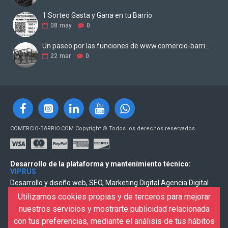
1 Sorteo Gasta y Gana en tu Barrio
08
may
0
Un paseo por las funciones de www.comercio-barrio.com
22
mar
0
COMERCIO-BARRIO.COM Copyright © Todos los derechos reservados
Desarrollo de la plataforma y mantenimiento técnico:
VIPRUS
Desarrollo y diseño web, SEO, Marketing Digital Agencia Digital
VIPRUS
Utilizamos cookies propias y de terceros para mejorar
nuestros servicios y mostrarte publicidad relacionada
Para recibir las noticias tienes que dar ALTA
con tus preferencias, mediante el análisis de tus hábitos