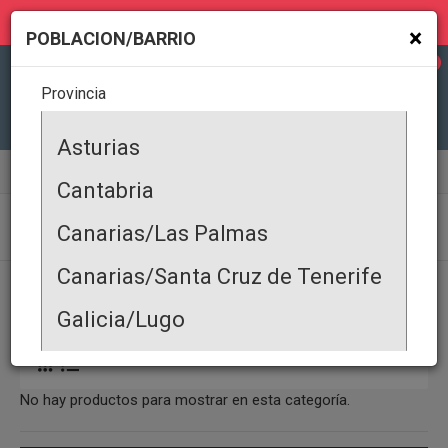
MI GEOLOCALIZACIÓN
×
POBLACION/BARRIO
0
Provincia
Todas
Asturias
Anuncios de entidades
Ayuntamientos
Cantabria
AYUNTAMIENTOS
Canarias/Las Palmas
Canarias/Santa Cruz de Tenerife
PRODUCTOS
|
SERVICIOS
|
OFERTA COMERCIAL
|
DEMANDA COMERCIAL
|
EVENTOS
|
ALQUILER DE PROPIEDADES
|
PROPIEDAD EN VENTA
|
Galicia/Lugo
Galicia/Coruña
No hay productos para mostrar en esta categoría.
Galicia/Pontevedra