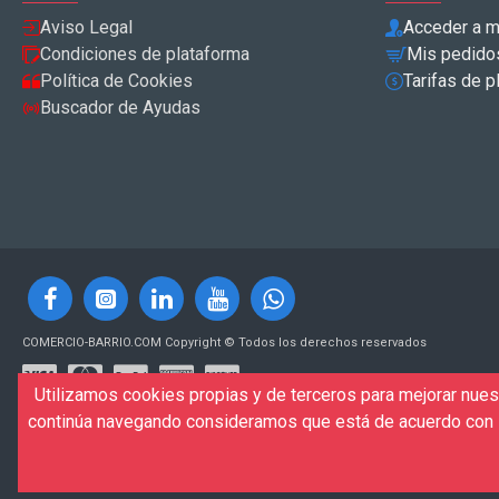
Aviso Legal
Acceder a m
Condiciones de plataforma
Mis pedido
Política de Cookies
Tarifas de p
Buscador de Ayudas
COMERCIO-BARRIO.COM Copyright © Todos los derechos reservados
Utilizamos cookies propias y de terceros para mejorar nuest
continúa navegando consideramos que está de acuerdo con s
Desarrollo de la plataforma y mantenimiento técnico:
VIPRUS
Desarrollo y diseño web, SEO, Marketing Digital Agencia Digital VIP