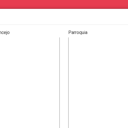
ncejo
Parroquia
os de particulares
Eventos
PRODUCTOS
|
SERVICIOS
|
OFERTA COMERCIAL
|
DEMANDA COMER