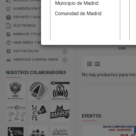
BELLEZA, COSMETICA
Municipio de Madrid
ALIMENTACIÓN Y BEBIDAS
Comunidad de Madrid
DEPORTE Y OCIO
ELECTRÓNICA
ANIMALES Y PLANTAS
PARA NIÑOS Y BEBÉS
CGS
SECTOR SALUD
SERVICIOS COMPRA-VENTA
NUESTROS COLABORADORES
No hay productos para mos
EVENTOS