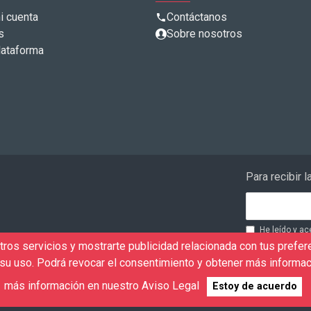
i cuenta
Contáctanos
s
Sobre nosotros
lataforma
Para recibir 
He leído y ac
finalidad de 
ros servicios y mostrarte publicidad relacionada con tus prefere
eventos. Acep
u uso. Podrá revocar el consentimiento y obtener más informac
consultas rea
Aviso Legal
RUS
más información en nuestro Aviso Legal
Estoy de acuerdo