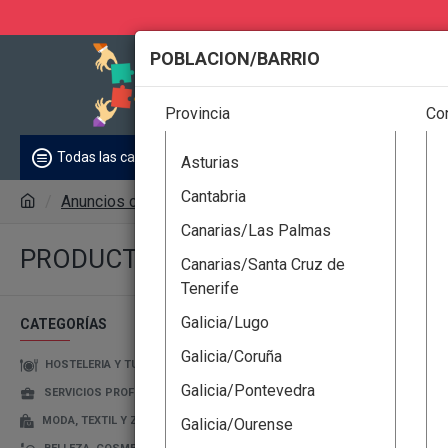
POBLACION/BARRIO
Todas
Provincia
Co
ENTIDADES
Anunci
Todas las categorías
Asturias
Cantabria
Anuncios clasificados
Productos
Canarias/Las Palmas
PRODUCTOS
Canarias/Santa Cruz de
Tenerife
Galicia/Lugo
CATEGORÍAS
Galicia/Coruña
HOSTELERIA Y TURISMO
Galicia/Pontevedra
SERVICIOS PROFESIONALES
MODA, TEXTIL Y ZAPATOS
Galicia/Ourense