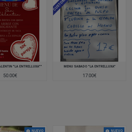
aseo por las funciones de www.comercio-barrio.com
LENTIN "LA ENTRELLUXA""
MENU SABADO "LA ENTRELLUXA"
que
un
50.00€
17.00€
e
de
én
a
y
 PC
NUEVO
NUEVO