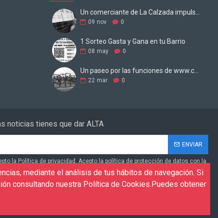
Un comerciante de La Calzada impulsa una web para digitalizar los negocios
09
nov
0
1 Sorteo Gasta y Gana en tu Barrio
08
may
0
Un paseo por las funciones de www.comercio-barrio.com
22
mar
0
las noticias tienes que dar ALTA
ENVIAR
epto la Política de privacidad. Acepto la política de protección de datos con la
utilizar mis datos para enviarme información de productos, servicios y
ncias, mediante el análisis de tus hábitos de navegación. Si
to la política de protección de datos con la finalidad de tramitar las
ión consultando nuestra Política de Cookies.Puedes obtener
lizadas a través de nuestro formulario de contacto.