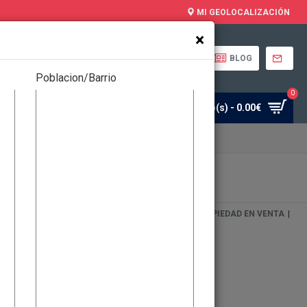
MI GEOLOCALIZACIÓN
×
MANUAL DEL USO
BLOG
Poblacion/Barrio
0
0
0 artículo(s) - 0.00€
Mi Cuenta
Favoritos
CIAL
|
EVENTOS
|
ALQUILER DE PROPIEDADES
|
PROPIEDAD EN VENTA
|