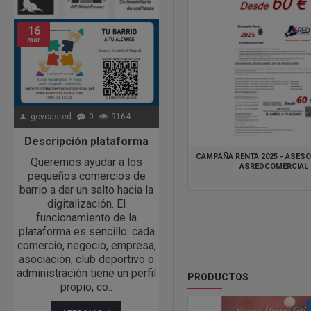
16
08
mar
may
goyoasred
0
9164
goyoasred
0
18136
Descripción plataforma
1 Sorteo Ga
CAMPAÑA RENTA 2025 - ASESO
Queremos ayudar a los
Siguiendo con nuestro apoy
ASREDCOMERCIAL
pequeños comercios de
a los comercios de
barrio a dar un salto hacia la
proximidad y los barrios,
digitalización. El
desde www.comercio-
funcionamiento de la
barrio.com os anunciamos e
plataforma es sencillo: cada
primer sorteo a celebrar en 
comercio, negocio, empresa,
Barrio Oeste de Gijón (La
asociación, club deportivo o
Calzada, Natahoyo, Cerillero
administración tiene un perfil
Jove, Veriña y
PRODUCTOS
propio, co..
Tremañes)"Gasta y Gana en T