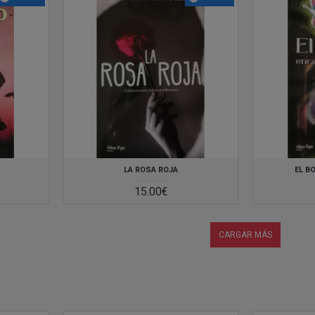
LEER MAS
LEER MAS
LA ROSA ROJA
EL B
15.00€
CARGAR MÁS